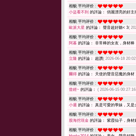
相貌 平均评价 :
小盜看不到
的評論： 俏麗漂亮的好主
相貌 平均评价 :
歐派大星
的評論： 聲音超好聽< 3
( 20
相貌 平均评价 :
阿暮
的評論： 非常棒的女友，身材棒
相貌 平均评价 :
立隆
的評論： 超讚
( 2026-06-18 20:02
相貌 平均评价 :
爾得
的評論： 天使的聲音惡魔的身材
相貌 平均评价 :
曾經~
的評論：
( 2026-06-15 00:27:16
相貌 平均评价 :
小週
的評論： 真是可愛的學妹，又是
相貌 平均评价 :
股海挖現金
的評論： 紫霞仙子，身材
相貌 平均评价 :
Hanks2014
的評論： 美女，聲音好聽