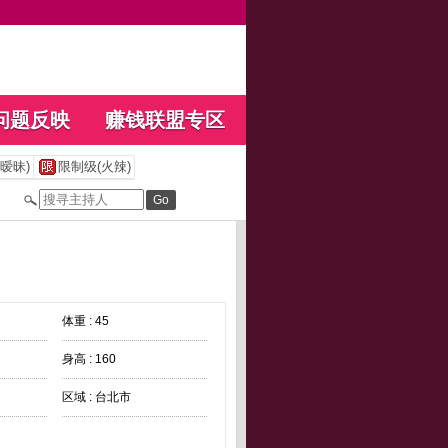
问题反映
赚钱联盟专区
暧昧)
限制级(火辣)
体重 : 45
身高 : 160
区域 : 台北市