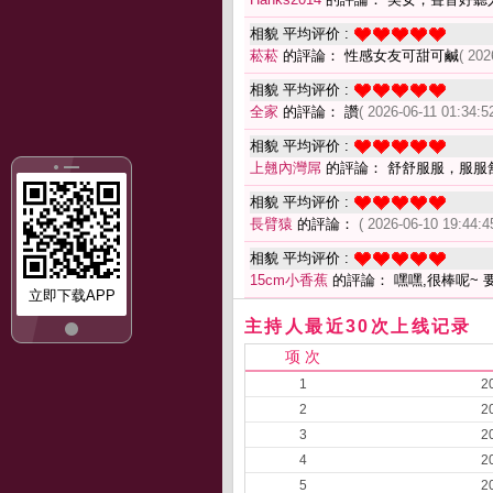
相貌 平均评价 :
菘菘
的評論： 性感女友可甜可鹹
( 202
相貌 平均评价 :
全家
的評論： 讚
( 2026-06-11 01:34:52
相貌 平均评价 :
上翹內灣屌
的評論： 舒舒服服，服服
相貌 平均评价 :
長臂猿
的評論：
( 2026-06-10 19:44:4
相貌 平均评价 :
15cm小香蕉
的評論： 嘿嘿,很棒呢~ 
立即下载APP
主持人最近30次上线记录
项 次
1
2
2
2
3
2
4
2
5
2