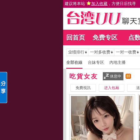
建议将本站
加入收藏
，方便日后找寻
回首页
免费专区
点
业绩排行
一对多收费
一对一收费
全部在線
台妹专区
內地主播
吃貨女友
休息中
免費視訊
进入包厢
送