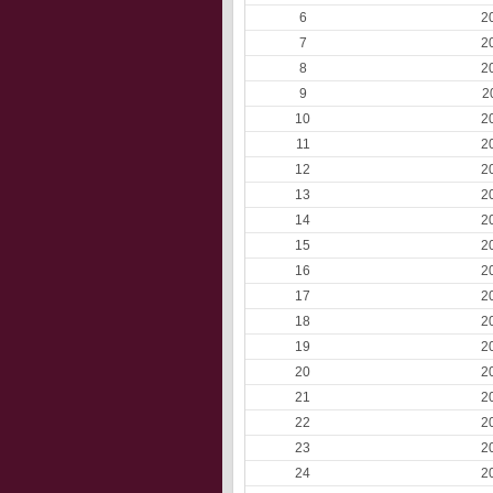
6
2
7
2
8
2
9
2
10
2
11
2
12
2
13
2
14
2
15
2
16
2
17
2
18
2
19
2
20
2
21
2
22
2
23
2
24
2