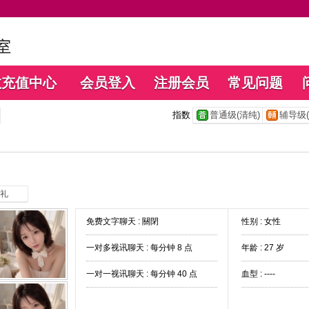
数充值中心
会员登入
注册会员
常见问题
指数
普通级(清纯)
辅导级(
礼
免费文字聊天 :
關閉
性别 : 女性
一对多视讯聊天 :
每分钟 8 点
年龄 : 27 岁
一对一视讯聊天 :
每分钟 40 点
血型 : ----