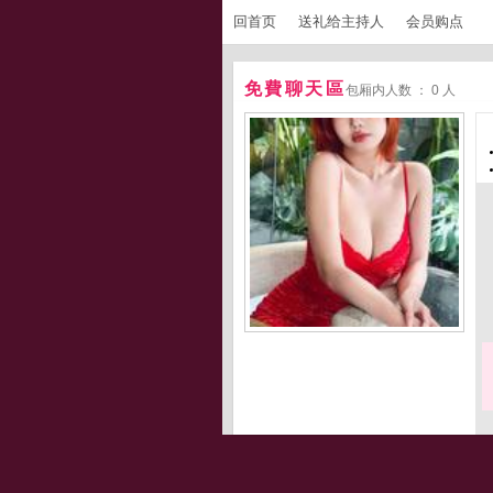
回首页
送礼给主持人
会员购点
免費聊天區
包厢内人数 ： 0 人