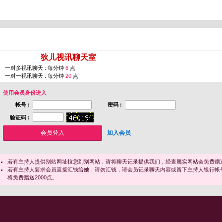
您即将进入 [
狄儿视讯聊天室
]
一对多视讯聊天 : 每分钟
6
点
一对一视讯聊天 : 每分钟
20
点
使用会员身份进入
帐号 :
密码 :
验证码 :
加入会员
若有主持人提供别站网址拉您到别网站，请将聊天记录提供我们，经查属实网站会免费赠送
若有主持人要求会员直接汇钱给她，请勿汇钱，请会员记录聊天内容或留下主持人银行帐
将免费赠送2000点。