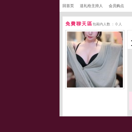
回首页
送礼给主持人
会员购点
免費聊天區
包厢内人数 ： 0 人