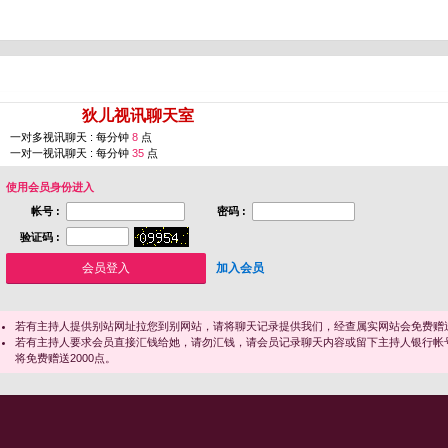
您即将进入 [
狄儿视讯聊天室
]
一对多视讯聊天 : 每分钟
8
点
一对一视讯聊天 : 每分钟
35
点
使用会员身份进入
帐号 :
密码 :
验证码 :
加入会员
若有主持人提供别站网址拉您到别网站，请将聊天记录提供我们，经查属实网站会免费赠送
若有主持人要求会员直接汇钱给她，请勿汇钱，请会员记录聊天内容或留下主持人银行帐
将免费赠送2000点。