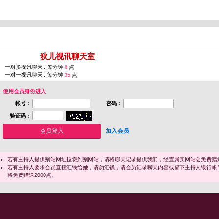
您即将进入 [
狄儿视讯聊天室
]
一对多视讯聊天 : 每分钟
8
点
一对一视讯聊天 : 每分钟
35
点
使用会员身份进入
帐号 :
密码 :
验证码 :
加入会员
若有主持人提供别站网址拉您到别网站，请将聊天记录提供我们，经查属实网站会免费赠送
若有主持人要求会员直接汇钱给她，请勿汇钱，请会员记录聊天内容或留下主持人银行帐
将免费赠送2000点。