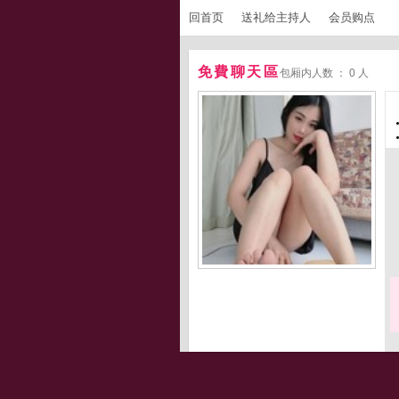
回首页
送礼给主持人
会员购点
免費聊天區
包厢内人数 ： 0 人